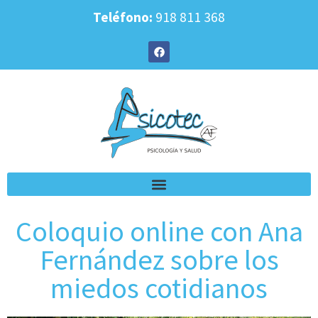
Teléfono:
918 811 368
Coloquio online con Ana
Fernández sobre los
miedos cotidianos