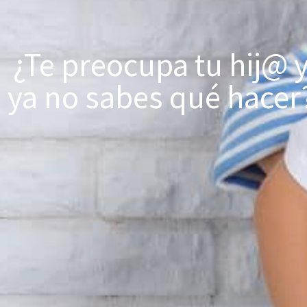
¿Te preocupa tu hij@ 
ya no sabes qué hacer